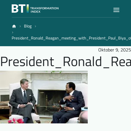
Blog
Index
President_Ronald_Reagan_meeting_with_President_Paul_Biya_o
Oktober 9, 2025
Atlas
President_Ronald_Re
Berichte
Methode
Blog