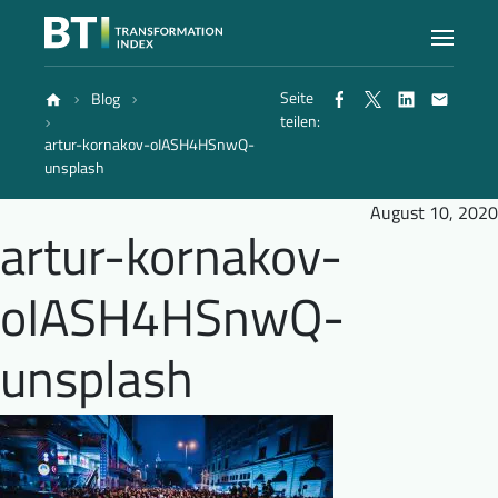
Seite
Blog
Index
teilen:
artur-kornakov-oIASH4HSnwQ-
unsplash
Atlas
August 10, 2020
artur-kornakov-
Berichte
oIASH4HSnwQ-
Methode
unsplash
Blog