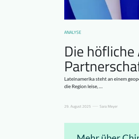
ANALYSE
Die höfliche
Partnerscha
Lateinamerika steht an einem geop
die Region leise, …
29. August 2025
Sara Meyer
Mehr über Chi