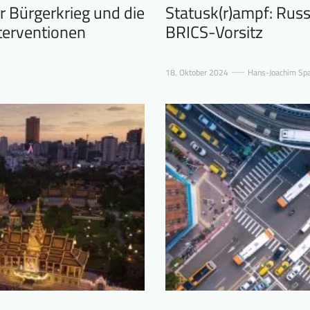
 Bürgerkrieg und die
Statusk(r)ampf: Russ
terventionen
BRICS-Vorsitz
18. Oktober 2024
Hans-Joachim Sp