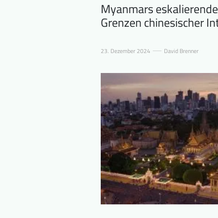
Myanmars eskalierender
Grenzen chinesischer In
23. Dezember 2024
David Brenner