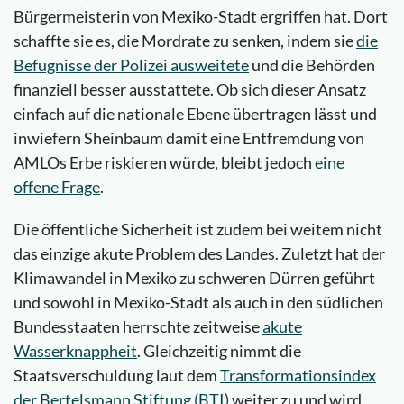
Bürgermeisterin von Mexiko-Stadt ergriffen hat. Dort
schaffte sie es, die Mordrate zu senken, indem sie
die
Befugnisse der Polizei ausweitete
und die Behörden
finanziell besser ausstattete. Ob sich dieser Ansatz
einfach auf die nationale Ebene übertragen lässt und
inwiefern Sheinbaum damit eine Entfremdung von
AMLOs Erbe riskieren würde, bleibt jedoch
eine
offene Frage
.
Die öffentliche Sicherheit ist zudem bei weitem nicht
das einzige akute Problem des Landes. Zuletzt hat der
Klimawandel in Mexiko zu schweren Dürren geführt
und sowohl in Mexiko-Stadt als auch in den südlichen
Bundesstaaten herrschte zeitweise
akute
Wasserknappheit
. Gleichzeitig nimmt die
Staatsverschuldung laut dem
Transformationsindex
der Bertelsmann Stiftung (BTI)
weiter zu und wird