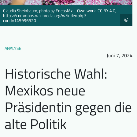
Downloads
Wer wir sind
Claudia Sheinbaum, photo by EneasMx – Own work, CC BY 4.0,
https://commons.wikimedia.org/w/index.php?
FAQ
Newsletter
©
curid=145996520
Kontakt
ANALYSE
EN
DE
Juni 7, 2024
Historische Wahl:
Mexikos neue
Präsidentin gegen die
alte Politik