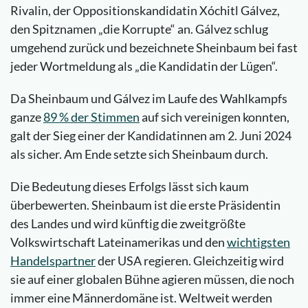
Rivalin, der Oppositionskandidatin Xóchitl Gálvez,
den Spitznamen „die Korrupte“ an. Gálvez schlug
umgehend zurück und bezeichnete Sheinbaum bei fast
jeder Wortmeldung als „die Kandidatin der Lügen“.
Da Sheinbaum und Gálvez im Laufe des Wahlkampfs
ganze
89 % der Stimmen
auf sich vereinigen konnten,
galt der Sieg einer der Kandidatinnen am 2. Juni 2024
als sicher. Am Ende setzte sich Sheinbaum durch.
Die Bedeutung dieses Erfolgs lässt sich kaum
überbewerten. Sheinbaum ist die erste Präsidentin
des Landes und wird künftig die zweitgrößte
Volkswirtschaft Lateinamerikas und den
wichtigsten
Handelspartner
der USA regieren. Gleichzeitig wird
sie auf einer globalen Bühne agieren müssen, die noch
immer eine Männerdomäne ist. Weltweit werden