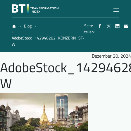
Seite
Blog
Index
teilen:
AdobeStock_142946282_KONZERN_ST-
W
Atlas
Dezember 20, 2024
AdobeStock_142946
Berichte
W
Methode
Blog