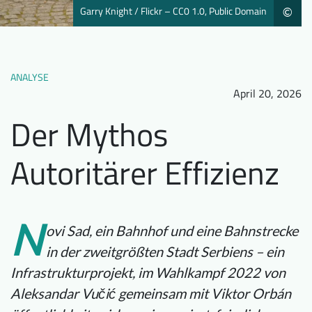
Garry Knight / Flickr – CC0 1.0, Public Domain
©
Downloads
Wer wir sind
FAQ
Newsletter
Kontakt
ANALYSE
April 20, 2026
Der Mythos
EN
DE
Autoritärer Effizienz
N
ovi Sad, ein Bahnhof und eine Bahnstrecke
in der zweitgrößten Stadt Serbiens – ein
Infrastrukturprojekt, im Wahlkampf 2022 von
Aleksandar Vučić gemeinsam mit Viktor Orbán