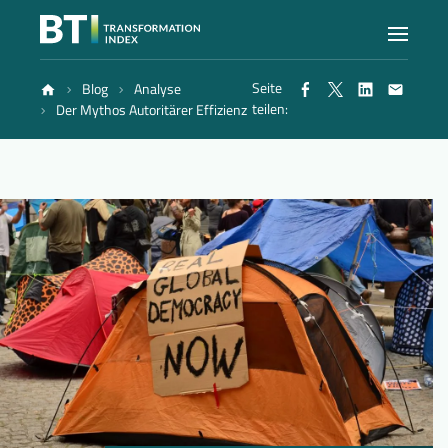
Seite
Blog
Analyse
Index
teilen:
Der Mythos Autoritärer Effizienz
Atlas
Berichte
Methode
Blog