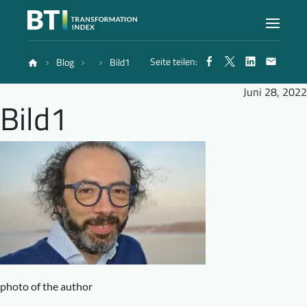
Seite teilen:
Blog
Bild1
Index
Juni 28, 2022
Bild1
Atlas
Berichte
Methode
Blog
photo of the author