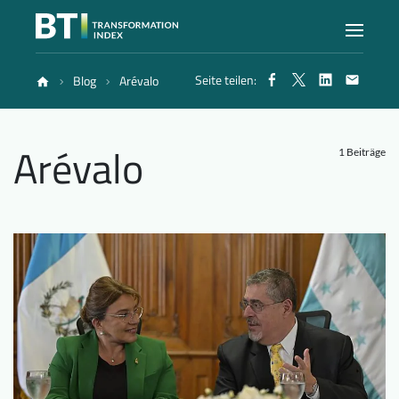
Seite teilen:
Blog
Arévalo
Index
Arévalo
Atlas
1 Beiträge
Berichte
Methode
Blog