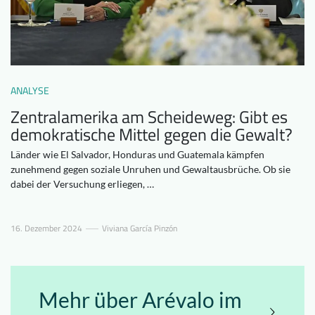
Downloads
Wer wir sind
FAQ
Newsletter
Kontakt
ANALYSE
Zentralamerika am Scheideweg: Gibt es
EN
DE
demokratische Mittel gegen die Gewalt?
Länder wie El Salvador, Honduras und Guatemala kämpfen
zunehmend gegen soziale Unruhen und Gewaltausbrüche. Ob sie
dabei der Versuchung erliegen, …
16. Dezember 2024
Viviana García Pinzón
Mehr über Arévalo im