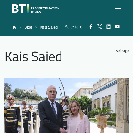
Seite teilen:
Blog
Kais Saied
Index
Kais Saied
Atlas
1 Beiträge
Berichte
Methode
Blog