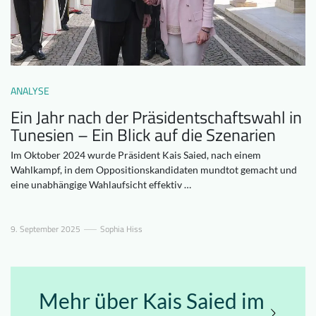
Downloads
Wer wir sind
FAQ
Newsletter
Kontakt
ANALYSE
Ein Jahr nach der Präsidentschaftswahl in
EN
DE
Tunesien – Ein Blick auf die Szenarien
Im Oktober 2024 wurde Präsident Kais Saied, nach einem
Wahlkampf, in dem Oppositionskandidaten mundtot gemacht und
eine unabhängige Wahlaufsicht effektiv …
9. September 2025
Sophia Hiss
Mehr über Kais Saied im