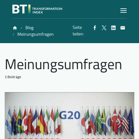
Seite
Blog
Index
teilen:
Meinungsumfragen
Atlas
Meinungsumfragen
Berichte
1 Beiträge
Methode
Blog