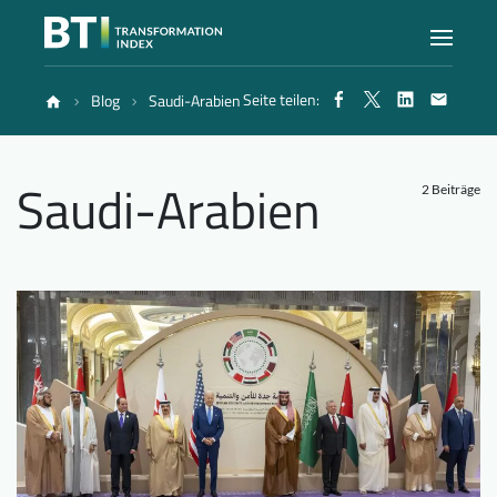
Seite teilen:
Blog
Saudi-Arabien
Index
Saudi-Arabien
Atlas
2 Beiträge
Berichte
Methode
Blog