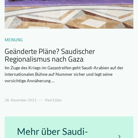
Downloads
Wer wir sind
FAQ
Newsletter
Kontakt
MEINUNG
Geänderte Pläne? Saudischer
EN
DE
Regionalismus nach Gaza
Im Zuge des Kriegs im Gazastreifen geht Saudi-Arabien auf der
internationalen Bühne auf Nummer sicher und legt seine
vorsichtige Annäherung …
28. November 2023
Paul Esber
Mehr über Saudi-