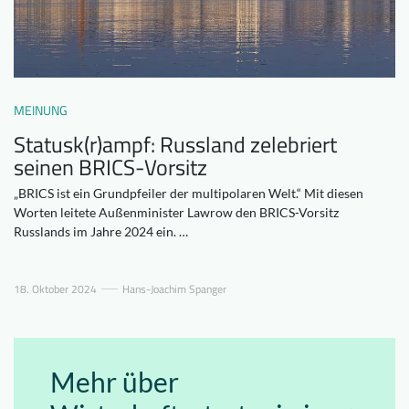
Downloads
Wer wir sind
FAQ
Newsletter
Kontakt
MEINUNG
Statusk(r)ampf: Russland zelebriert
EN
DE
seinen BRICS-Vorsitz
„BRICS ist ein Grundpfeiler der multipolaren Welt.“ Mit diesen
Worten leitete Außenminister Lawrow den BRICS-Vorsitz
Russlands im Jahre 2024 ein. …
18. Oktober 2024
Hans-Joachim Spanger
Mehr über