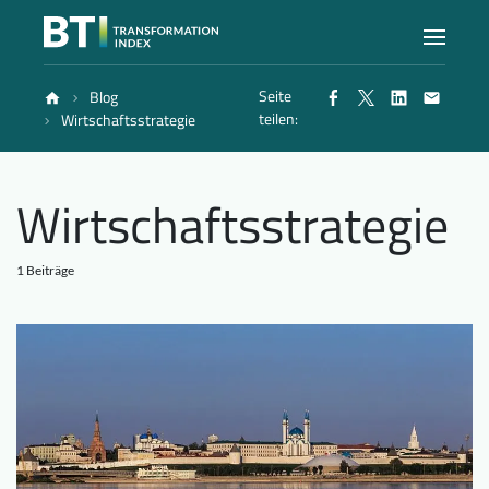
Seite
Blog
Index
teilen:
Wirtschaftsstrategie
Atlas
Wirtschaftsstrategie
Berichte
1 Beiträge
Methode
Blog