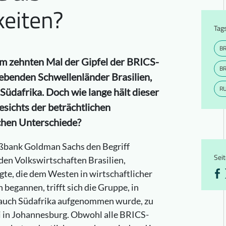
eiten?
Tag
BR
m zehnten Mal der Gipfel der BRICS-
BR
rebenden Schwellenländer Brasilien,
R
Südafrika. Doch wie lange hält dieser
ichts der beträchtlichen
ichen Unterschiede?
ßbank Goldman Sachs den Begriff
Seit
den Volkswirtschaften Brasilien,
gte, die dem Westen in wirtschaftlicher
begannen, trifft sich die Gruppe, in
n auch Südafrika aufgenommen wurde, zu
li in Johannesburg. Obwohl alle BRICS-