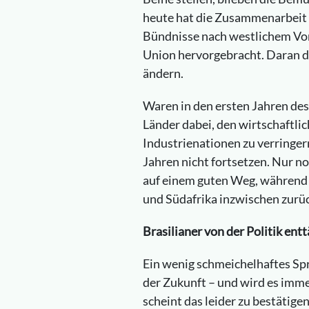
heute hat die Zusammenarbeit 
Bündnisse nach westlichem Vor
Union hervorgebracht. Daran d
ändern.
Waren in den ersten Jahren de
Länder dabei, den wirtschaftli
Industrienationen zu verringern
Jahren nicht fortsetzen. Nur n
auf einem guten Weg, während 
und Südafrika inzwischen zurüc
Brasilianer von der Politik ent
Ein wenig schmeichelhaftes Spr
der Zukunft – und wird es imme
scheint das leider zu bestätige