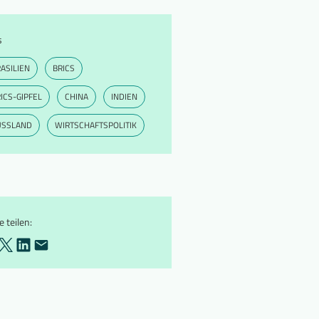
s
ASILIEN
BRICS
ICS-GIPFEL
CHINA
INDIEN
USSLAND
WIRTSCHAFTSPOLITIK
e teilen: