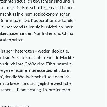
hrzehnten deutlich gewachsen sind und in
Armut große Fortschritte gemacht haben,
menschluss in einem sozioökonomischen
h Sinn macht. Die Kooperation der Länder
d zunehmend fallen sie hinsichtlich ihrer
gkeit auseinander: Nur Indien und China
raten halten.
st sehr heterogen – weder Ideologie,
t sie. Sie alle sind aufstrebende Märkte,
hon durch ihre Größe eine Führungsrolle
te gemeinsame Interesse besteht darin,
, der die Weltwirtschaft seit dem 19.
rn zu bieten und sich jegliche westliche
s sehen – „Einmischung“ in ihre inneren