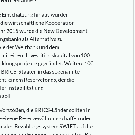
r BRICS-Länder?
e Einschätzung hinaus wurden
ie wirtschaftliche Kooperation
 Jahr 2015 wurde die New Development
gsbank) als Alternative zu
wie der Weltbank und dem
mit einem Investitionskapital von 100
icklungsprojekte gegründet. Weitere 100
e BRICS-Staaten in das sogenannte
t, einem Reservefonds, der die
ler Instabilität und
soll.
Vorstößen, die BRICS-Länder sollten in
e eigene Reservewährung schaffen oder
ionalen Bezahlungssystem SWIFT auf die
ühungen um Einigung eher verhalten. Bis