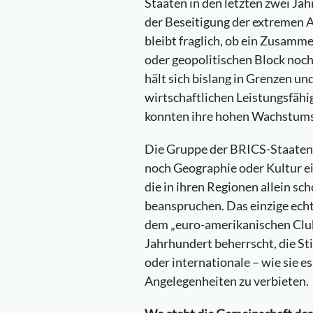
Staaten in den letzten zwei Ja
der Beseitigung der extremen 
bleibt fraglich, ob ein Zusam
oder geopolitischen Block noc
hält sich bislang in Grenzen un
wirtschaftlichen Leistungsfähi
konnten ihre hohen Wachstums
Die Gruppe der BRICS-Staaten i
noch Geographie oder Kultur ein
die in ihren Regionen allein sc
beanspruchen. Das einzige ech
dem „euro-amerikanischen Club“
Jahrhundert beherrscht, die Sti
oder internationale – wie sie e
Angelegenheiten zu verbieten.