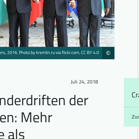
rs, 2016. Photo by kremlin.ru via flickr.com, CC BY 4.0
©
Juli 24, 2018
nderdriften der
Cr
en: Mehr
Zu
 als