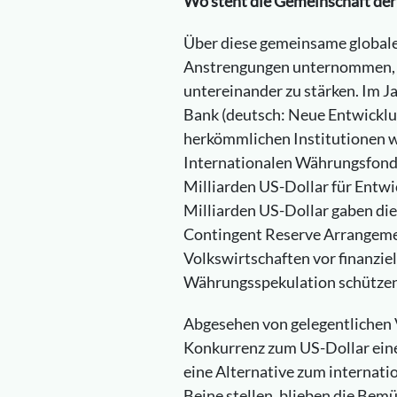
Wo steht die Gemeinschaft de
Über diese gemeinsame global
Anstrengungen unternommen, d
untereinander zu stärken. Im
Bank (deutsch: Neue Entwicklun
herkömmlichen Institutionen 
Internationalen Währungsfond 
Milliarden US-Dollar für Entw
Milliarden US-Dollar gaben di
Contingent Reserve Arrangemen
Volkswirtschaften vor finanziel
Währungsspekulation schützen 
Abgesehen von gelegentlichen 
Konkurrenz zum US-Dollar ein
eine Alternative zum internat
Beine stellen, blieben die Bem