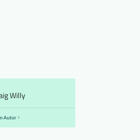
aig Willy
m Autor