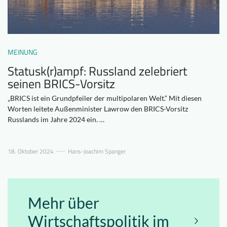
Downloads
Wer wir sind
FAQ
Newsletter
MEINUNG
Kontakt
Statusk(r)ampf: Russland zelebriert
seinen BRICS-Vorsitz
EN
DE
„BRICS ist ein Grundpfeiler der multipolaren Welt.“ Mit diesen
Worten leitete Außenminister Lawrow den BRICS-Vorsitz
Russlands im Jahre 2024 ein. …
18. Oktober 2024
Hans-Joachim Spanger
Mehr über
Wirtschaftspolitik im