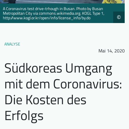
Downloads
Wer wir sind
A Coronavirus test drive-trhough in Busan. Photo by Busan
Metropolitan City via commons.wikimedia.org. KOGL Type 1,
©
FAQ
Newsletter
http://www.kogl.or.kr/open/info/license_info/by.do
Kontakt
ANALYSE
EN
DE
Mai 14, 2020
Südkoreas Umgang
mit dem Coronavirus:
Die Kosten des
Erfolgs