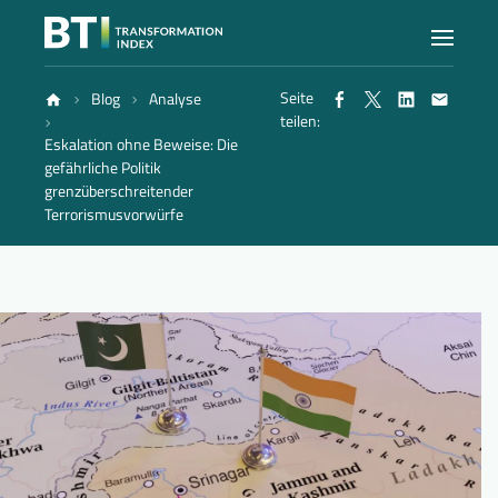
Seite
Blog
Analyse
Index
teilen:
Eskalation ohne Beweise: Die
gefährliche Politik
Atlas
grenzüberschreitender
Terrorismusvorwürfe
Berichte
Methode
Blog