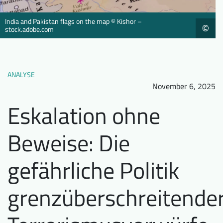
Downloads
Wer wir sind
India and Pakistan flags on the map © Kishor –
©
stock.adobe.com
FAQ
Newsletter
Kontakt
ANALYSE
November 6, 2025
EN
DE
Eskalation ohne
Beweise: Die
gefährliche Politik
grenzüberschreitende