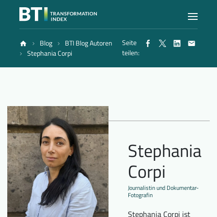
Seite
Blog
BTI Blog Autoren
Index
teilen:
Stephania Corpi
Atlas
Berichte
Stephania
Methode
Corpi
Blog
Journalistin und Dokumentar-
Fotografin
Stephania Corpi ist