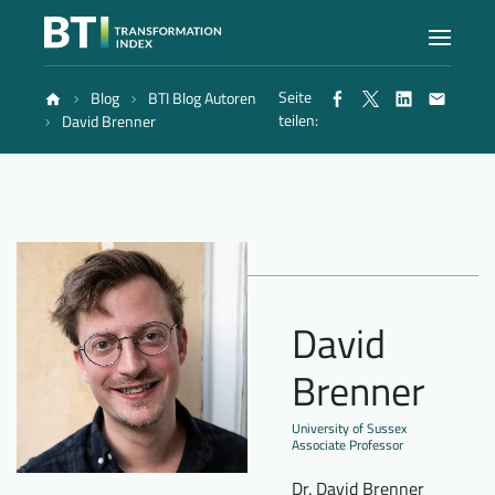
Seite
Blog
BTI Blog Autoren
Index
teilen:
David Brenner
Atlas
Berichte
David
Methode
Brenner
Blog
University of Sussex
Associate Professor
Dr. David Brenner