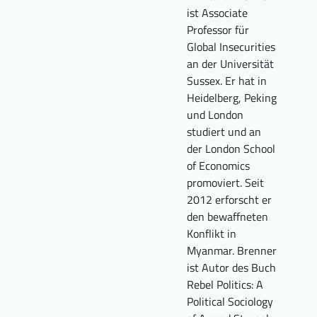
ist Associate
Downloads
Wer wir sind
Professor für
FAQ
Newsletter
Global Insecurities
an der Universität
Kontakt
Sussex. Er hat in
Heidelberg, Peking
und London
EN
DE
studiert und an
der London School
of Economics
promoviert. Seit
2012 erforscht er
den bewaffneten
Konflikt in
Myanmar. Brenner
ist Autor des Buch
Rebel Politics: A
Political Sociology