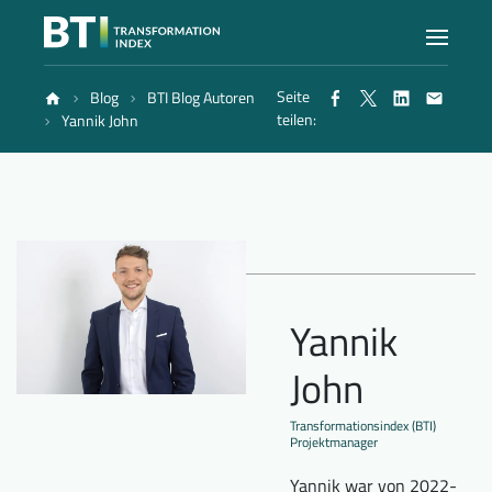
Seite
Blog
BTI Blog Autoren
Index
teilen:
Yannik John
Atlas
Berichte
Yannik
Methode
John
Blog
Transformationsindex (BTI)
Projektmanager
Yannik war von 2022-