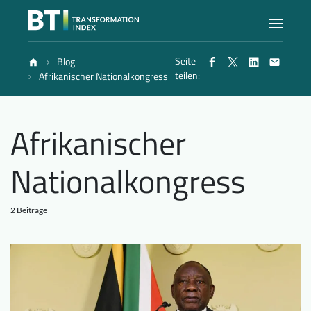
Seite
Blog
Index
teilen:
Afrikanischer Nationalkongress
Atlas
Afrikanischer
Berichte
Nationalkongress
Methode
2 Beiträge
Blog