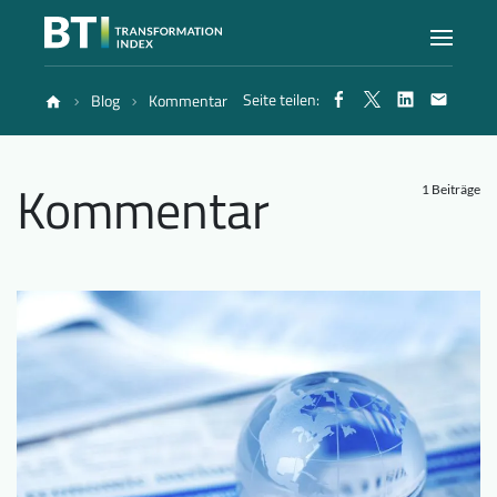
Seite teilen:
Blog
Kommentar
Index
Kommentar
Atlas
1 Beiträge
Berichte
Methode
Blog