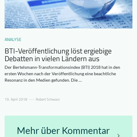
Downloads
Wer wir sind
FAQ
Newsletter
Kontakt
ANALYSE
BTI-Veröffentlichung löst ergiebige
DE
Debatten in vielen Ländern aus
Der Bertelsmann-Transformationsindex (BTI) 2018 hat in den
ersten Wochen nach der Veröffentlichung eine beachtliche
Resonanz in den Medien gefunden. Die …
19. April 2018
Robert Schwarz
Mehr über Kommentar