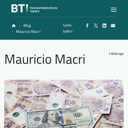
Seite
Blog
Index
teilen:
Mauricio Macri
Atlas
Mauricio Macri
1 Beiträge
Berichte
Methode
Blog