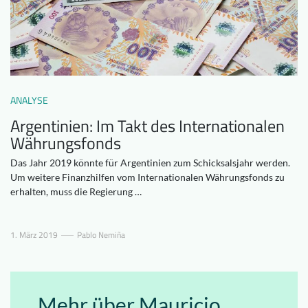
Downloads
Wer wir sind
FAQ
Newsletter
Kontakt
ANALYSE
DE
Argentinien: Im Takt des Internationalen
Währungsfonds
Das Jahr 2019 könnte für Argentinien zum Schicksalsjahr werden.
Um weitere Finanzhilfen vom Internationalen Währungsfonds zu
erhalten, muss die Regierung …
1. März 2019
Pablo Nemiña
Mehr über Mauricio