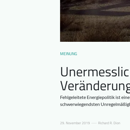
MEINUNG
Unermesslich
Veränderun
Fehlgeleitete Energiepolitik ist ei
schwerwiegendsten Unregelmäßigke
29. November 2019
Richard R. Dion