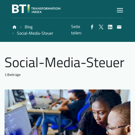
Seite
Blog
Index
teilen:
Social-Media-Steuer
Atlas
Social-Media-Steuer
Berichte
1 Beiträge
Methode
Blog