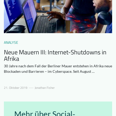
Downloads
Wer wir sind
FAQ
Newsletter
Kontakt
ANALYSE
DE
Neue Mauern III: Internet-Shutdowns in
Afrika
30 Jahre nach dem Fall der Berliner Mauer entstehen in Afrika neue
Blockaden und Barrieren – im Cyberspace. Seit August …
21. Oktober 2019
Jonathan Fisher
Mehr über Social-