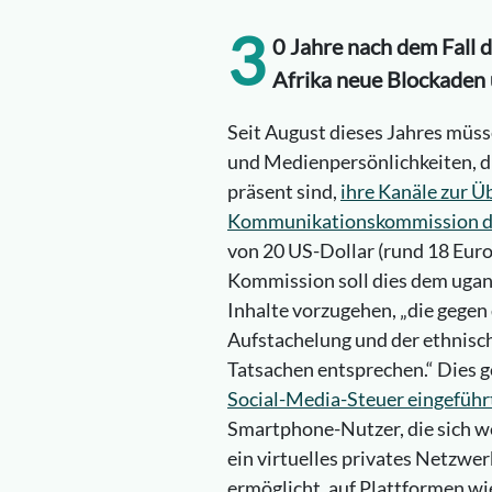
3
0 Jahre nach dem Fall 
Afrika neue Blockaden 
Seit August dieses Jahres mü
und Medienpersönlichkeiten, di
präsent sind,
ihre Kanäle zur Ü
Kommunikationskommission d
von 20 US-Dollar (rund 18 Euro
Kommission soll dies dem ugan
Inhalte vorzugehen, „die gegen
Aufstachelung und der ethnisch
Tatsachen entsprechen.“ Dies 
Social-Media-Steuer eingeführ
Smartphone-Nutzer, die sich w
ein virtuelles privates Netzwe
ermöglicht, auf Plattformen w