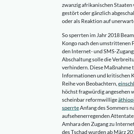
zwanzig afrikanischen Staaten
gestört oder gänzlich abgescha
oder als Reaktion auf unerwart
So sperrten im Jahr 2018 Beam
Kongo nach den umstrittenen 
den Internet- und SMS-Zugang.
Abschaltung solle die Verbreit
verhindern. Diese Maßnahme tr
Informationen und kritischen 
Reihe von Beobachtern,
einsch
höchst fragwürdig angesehen w
scheinbar reformwillige
äthiop
sperrte
Anfang des Sommers na
aufsehenerregenden Attentaten
Amhara den Zugang zu Internet
des Tschad wurden ab März 2