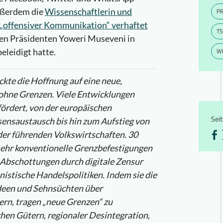
außerdem die
Wissenschaftlerin und
P
 „offensiver Kommunikation“ verhaftet
T
hen Präsidenten Yoweri Museveni in
WE
eleidigt hatte.
ckte die Hoffnung auf eine neue,
t ohne Grenzen. Viele Entwicklungen
ördert, von der europäischen
Seit
sensaustausch bis hin zum Aufstieg von
der führenden Volkswirtschaften. 30
 mehr konventionelle Grenzbefestigungen
e Abschottungen durch digitale Zensur
istische Handelspolitiken. Indem sie die
Ideen und Sehnsüchten über
rn, tragen „neue Grenzen“ zu
hen Gütern, regionaler Desintegration,