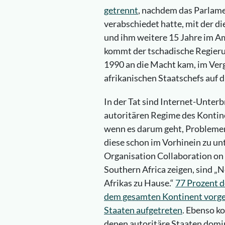
getrennt
, nachdem das Parlame
verabschiedet hatte, mit der d
und ihm weitere 15 Jahre im A
kommt der tschadische Regieru
1990 an die Macht kam, im Ver
afrikanischen Staatschefs auf d
In der Tat sind Internet-Unter
autoritären Regime des Kontine
wenn es darum geht, Probleme
diese schon im Vorhinein zu u
Organisation Collaboration on 
Southern Africa zeigen, sind „
Afrikas zu Hause.“
77 Prozent d
dem gesamten Kontinent vorgek
Staaten aufgetreten
. Ebenso k
denen autoritäre Staaten domin