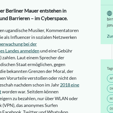
der Berliner Mauer entstehen in
und Barrieren – im Cyberspace.
bir
jon
ssen ugandische Musiker, Kommentatoren
Zu
e als Influencer in sozialen Netzwerken
berwachung bei der
es Landes anmelden
und eine Gebühr
) zahlen. Laut einem Sprecher der
dischen Staat ermöglichen, gegen
Tag
 die bekannten Grenzen der Moral, der
en Vorurteile verstoßen oder nicht den
AF
geschah nachdem schon im Jahr
2018 eine
DI
t
worden war. Seitdem können
eigern zu bezahlen, nur über WLAN oder
I
rk (VPN), das anonymes Surfen
ÖS
ie Facebook, Twitter und WhatsApp