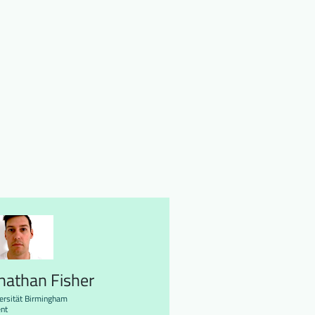
nathan Fisher
ersität Birmingham
nt