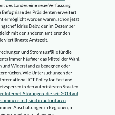
nt des Landes eine neue Verfassung
ie Befugnisse des Präsidenten erweitert
mt ermöglicht worden waren. schon jetzt
ngschef Idriss Déby, der im Dezember
gleich mit den anderen amtierenden
ie viertlängste Amtszeit.
brechungen und Stromausfälle für die
nts immer häufiger das Mittel der Wahl,
n und Widerstand zu begegnen oder
nterdrücken. Wie Untersuchungen der
International ICT Policy for East and
Netzsperren in den autoritärsten Staaten
er Internet-Störungen, die seit 2014 auf
ommen sind, sind in autoritären
ommen Abschaltungen in Regionen, in
ieren, weitaus häufiger vor,