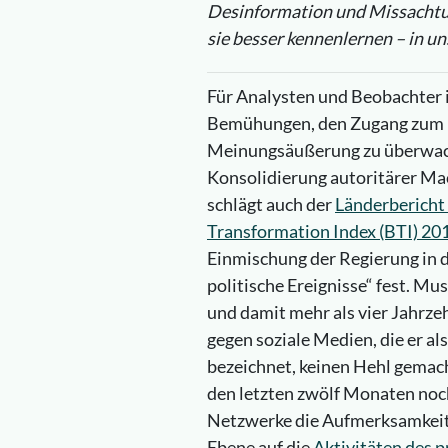
Desinformation und Missachtun
sie besser kennenlernen – in u
Für Analysten und Beobachter 
Bemühungen, den Zugang zum In
Meinungsäußerung zu überwache
Konsolidierung autoritärer Mac
schlägt auch der
Länderbericht
Transformation Index (BTI) 20
Einmischung der Regierung in 
politische Ereignisse“ fest. Mu
und damit mehr als vier Jahrzeh
gegen soziale Medien, die er al
bezeichnet, keinen Hehl gemach
den letzten zwölf Monaten noch
Netzwerke die Aufmerksamkeit 
Ebene auf die
Aktivitäten des 