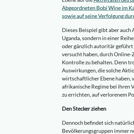
Abgeordneten Bobi Wine im Ka
sowie auf seine Verfolgung du
Dieses Beispiel gibt aber auch 
Uganda, sondern in einer Reihe 
oder gänzlich autoritär geführ
versucht haben, durch Online-
Kontrolle zu behalten. Denn tro
Auswirkungen, die solche Aktion
wirtschaftlicher Ebene haben, 
afrikanische Regime bei ihren
zu errichten, auf verlorenem P
Den Stecker ziehen
Dennoch befindet sich natürlic
Bevölkerungsgruppen immer no