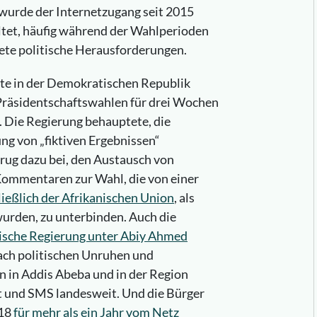
 wurde der Internetzugang seit 2015
ltet, häufig während der Wahlperioden
ete politische Herausforderungen.
te in der Demokratischen Republik
Präsidentschaftswahlen für drei Wochen
 Die Regierung behauptete, die
ung von „fiktiven Ergebnissen“
ug dazu bei, den Austausch von
Kommentaren zur Wahl, die von einer
ließlich der Afrikanischen Union
, als
urden, zu unterbinden. Auch die
ische Regierung unter Abiy Ahmed
ch politischen Unruhen und
 in Addis Abeba und in der Region
 und SMS landesweit. Und die Bürger
018
für mehr als ein Jahr vom Netz