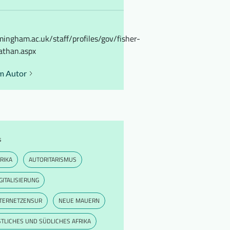
mingham.ac.uk/staff/profiles/gov/fisher-
athan.aspx
m Autor
s
RIKA
AUTORITARISMUS
GITALISIERUNG
NTERNETZENSUR
NEUE MAUERN
TLICHES UND SÜDLICHES AFRIKA