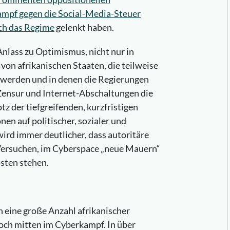
mpf gegen die Social-Media-Steuer
rch das Regime
gelenkt haben.
Anlass zu Optimismus, nicht nur in
von afrikanischen Staaten, die teilweise
t werden und in denen die Regierungen
Zensur und Internet-Abschaltungen die
tz der tiefgreifenden, kurzfristigen
en auf politischer, sozialer und
wird immer deutlicher, dass autoritäre
 Versuchen, im Cyberspace „neue Mauern“
osten stehen.
h eine große Anzahl afrikanischer
ch mitten im Cyberkampf. In über