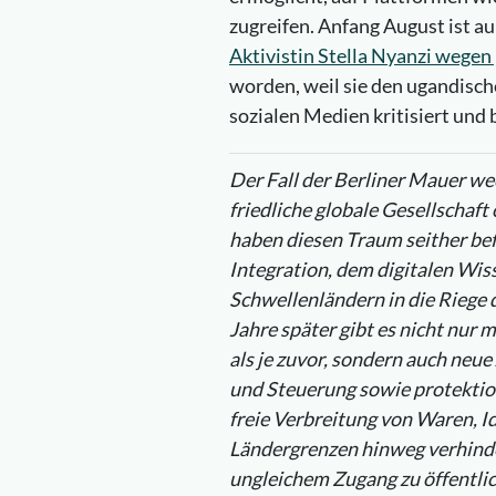
zugreifen. Anfang August ist 
Aktivistin Stella Nyanzi wegen
worden, weil sie den ugandisc
sozialen Medien kritisiert und b
Der Fall der Berliner Mauer we
friedliche globale Gesellschaf
haben diesen Traum seither bef
Integration, dem digitalen Wis
Schwellenländern in die Riege 
Jahre später gibt es nicht nur
als je zuvor, sondern auch neu
und Steuerung sowie protektion
freie Verbreitung von Waren, 
Ländergrenzen hinweg verhinde
ungleichem Zugang zu öffentlic