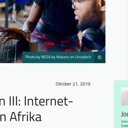
Photo by NESA by Makers on Unsplash
©
Oktober 21, 2019
III: Internet-
n Afrika
Jo
Univ
Doze