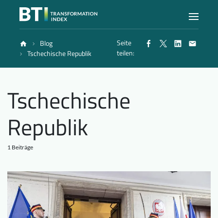
Seite
Blog
Index
teilen:
Tschechische Republik
Atlas
Tschechische
Berichte
Republik
Methode
1 Beiträge
Blog