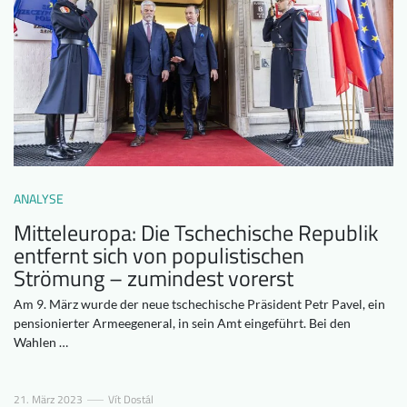
Downloads
Wer wir sind
FAQ
Newsletter
Kontakt
DE
ANALYSE
Mitteleuropa: Die Tschechische Republik
entfernt sich von populistischen
Strömung – zumindest vorerst
Am 9. März wurde der neue tschechische Präsident Petr Pavel, ein
pensionierter Armeegeneral, in sein Amt eingeführt. Bei den
Wahlen …
21. März 2023
Vít Dostál