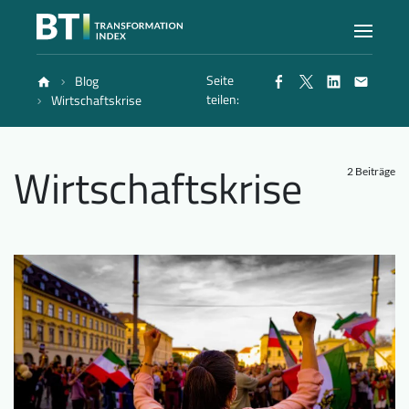
Seite
Blog
Index
teilen:
Wirtschaftskrise
Atlas
Wirtschaftskrise
2 Beiträge
Berichte
Methode
Blog