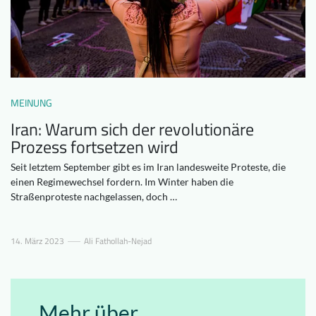
Downloads
Wer wir sind
FAQ
Newsletter
Kontakt
MEINUNG
EN
DE
Iran: Warum sich der revolutionäre
Prozess fortsetzen wird
Seit letztem September gibt es im Iran landesweite Proteste, die
einen Regimewechsel fordern. Im Winter haben die
Straßenproteste nachgelassen, doch …
14. März 2023
Ali Fathollah-Nejad
Mehr über