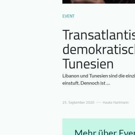
EVENT
Transatlanti
demokratisc
Tunesien
Libanon und Tunesien sind die einz
einstuft. Dennoch ist …
25. September 2020
Hauke Hartmann
Mehr über Even