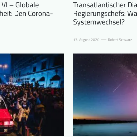
 VI – Globale
Transatlantischer Di
rheit: Den Corona-
Regierungschefs: W
Systemwechsel?
13. August 2020
Robert Schwarz