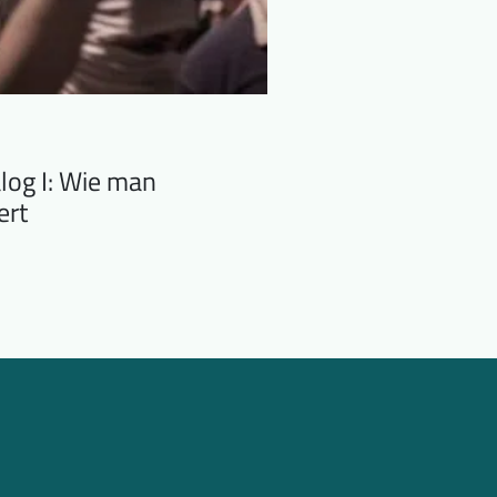
alog I: Wie man
ert