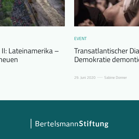
EVENT
 II: Lateinamerika –
Transatlantischer Di
 neuen
Demokratie demonti
29. Juni 2020
Sabine Donner