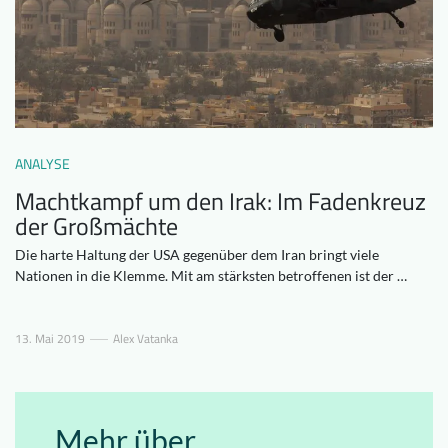
Downloads
Wer wir sind
FAQ
Newsletter
Kontakt
ANALYSE
EN
DE
Machtkampf um den Irak: Im Fadenkreuz
der Großmächte
Die harte Haltung der USA gegenüber dem Iran bringt viele
Nationen in die Klemme. Mit am stärksten betroffenen ist der …
13. Mai 2019
Alex Vatanka
Mehr über