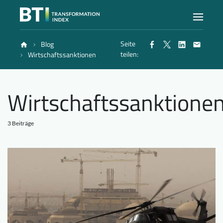
Seite
Blog
Index
teilen:
Wirtschaftssanktionen
Atlas
Wirtschaftssanktione
Berichte
3 Beiträge
Methode
Blog