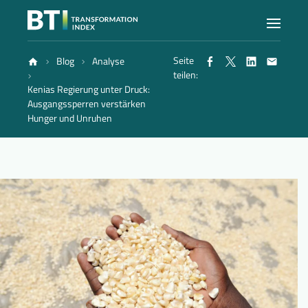
Seite
Blog
Analyse
Index
teilen:
Kenias Regierung unter Druck:
Ausgangssperren verstärken
Atlas
Hunger und Unruhen
Berichte
Methode
Blog