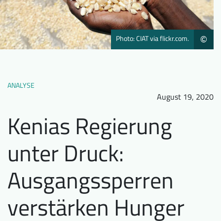
Downloads
Wer wir sind
FAQ
Newsletter
Photo: CIAT via flickr.com.
©
Kontakt
EN
DE
ANALYSE
August 19, 2020
Kenias Regierung
unter Druck:
Ausgangssperren
verstärken Hunger