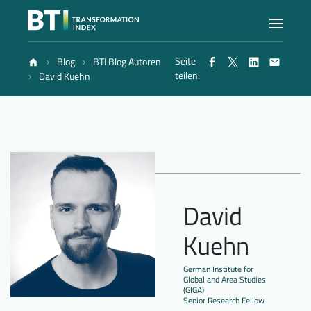
Seite
Blog
BTI Blog Autoren
Index
teilen:
David Kuehn
Atlas
Berichte
David
Methode
Kuehn
Blog
German Institute for
Global and Area Studies
(GIGA)
Senior Research Fellow