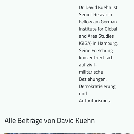
Downloads
Wer wir sind
Dr. David Kuehn ist
Senior Research
FAQ
Newsletter
Fellow am German
Institute for Global
Kontakt
and Area Studies
(GIGA) in Hamburg.
Seine Forschung
EN
DE
konzentriert sich
auf zivil-
militärische
Beziehungen,
Demokratisierung
und
Autoritarismus.
Alle Beiträge von David Kuehn