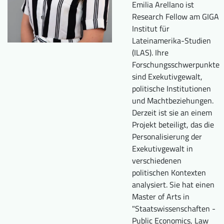
Emilia Arellano ist
Downloads
Wer wir sind
Research Fellow am GIGA
Institut für
FAQ
Newsletter
Lateinamerika-Studien
Kontakt
(ILAS). Ihre
Forschungsschwerpunkte
sind Exekutivgewalt,
EN
DE
politische Institutionen
und Machtbeziehungen.
Derzeit ist sie an einem
Projekt beteiligt, das die
Personalisierung der
Exekutivgewalt in
verschiedenen
politischen Kontexten
analysiert. Sie hat einen
Master of Arts in
"Staatswissenschaften -
Public Economics, Law