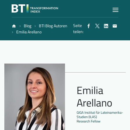
Seite
Blog
BTI Blog Autoren
Index
teilen:
Emilia Arellano
Atlas
Berichte
Emilia
Methode
Arellano
Blog
GIGA Institut für Lateinamerika-
Studien (ILAS)
Research Fellow