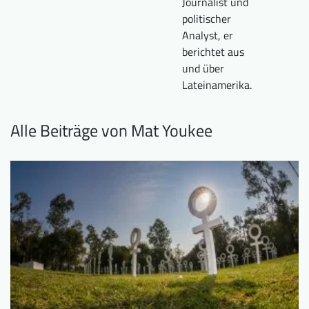
Journalist und
Downloads
Wer wir sind
politischer
Analyst, er
FAQ
Newsletter
berichtet aus
und über
Kontakt
Lateinamerika.
EN
DE
Alle Beiträge von Mat Youkee