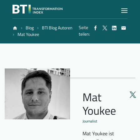
Seite
Blog
BTI Blog Autoren
Index
teilen:
Mat Youkee
Atlas
Berichte
Mat
Methode
Youkee
Blog
Journalist
Mat Youkee ist