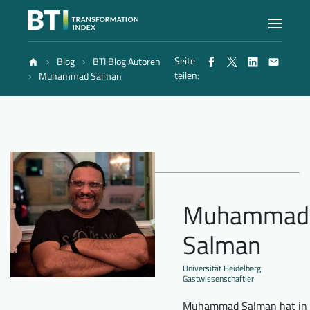
Seite
Blog
BTI Blog Autoren
Index
teilen:
Muhammad Salman
Atlas
Berichte
Muhammad
Methode
Salman
Blog
Universität Heidelberg
Gastwissenschaftler
Muhammad Salman hat in