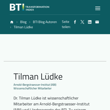
Seite
Blog
BTI Blog Autoren
Index
teilen:
Tilman Lüdke
Atlas
Berichte
Tilman Lüdke
Methode
Arnold-Bergstraesser-Institut (ABI)
Wissenschaftlicher Mitarbeiter
Blog
Dr. Tilman Lüdke ist wissenschaftlicher
Mitarbeiter am Arnold-Bergstraesser-Institut
(ABI) und Länderexperte des BTI. Zu seinem