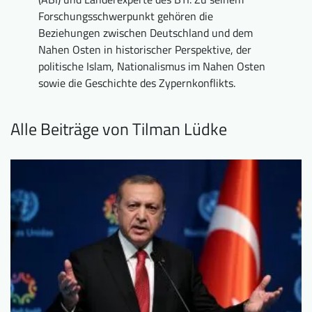
Downloads
Wer wir sind
Forschungsschwerpunkt gehören die
Beziehungen zwischen Deutschland und dem
FAQ
Newsletter
Nahen Osten in historischer Perspektive, der
politische Islam, Nationalismus im Nahen Osten
Kontakt
sowie die Geschichte des Zypernkonflikts.
EN
DE
Alle Beiträge von Tilman Lüdke