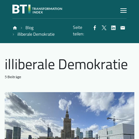
Seite
Blog
Index
teilen:
illiberale Demokratie
Atlas
illiberale Demokratie
Berichte
5 Beiträge
Methode
Blog