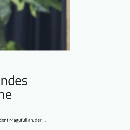
lndes
he
dent Magufuli an, der …