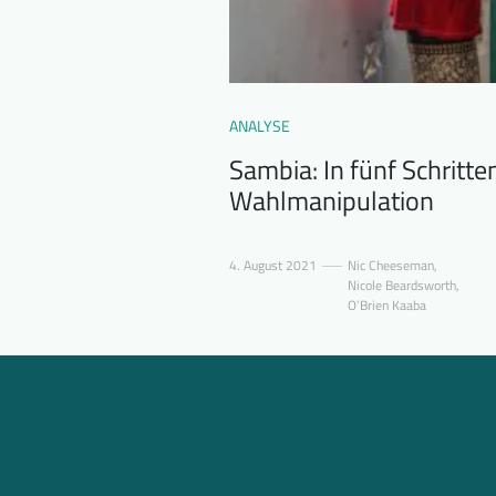
ANALYSE
Sambia: In fünf Schritte
Wahlmanipulation
4. August 2021
Nic Cheeseman
,
Nicole Beardsworth
,
O’Brien Kaaba