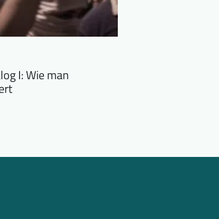
alog I: Wie man
ert