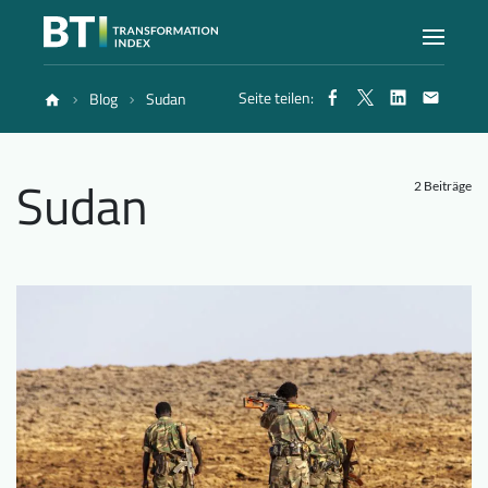
Seite teilen:
Blog
Sudan
Index
Sudan
Atlas
2 Beiträge
Berichte
Methode
Blog