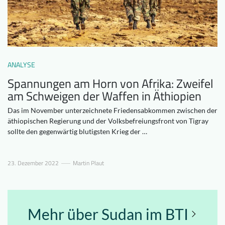
Downloads
Wer wir sind
FAQ
Newsletter
Kontakt
ANALYSE
Spannungen am Horn von Afrika: Zweifel
EN
DE
am Schweigen der Waffen in Äthiopien
Das im November unterzeichnete Friedensabkommen zwischen der
äthiopischen Regierung und der Volksbefreiungsfront von Tigray
sollte den gegenwärtig blutigsten Krieg der …
23. Dezember 2022
Martin Plaut
Mehr über Sudan im BTI