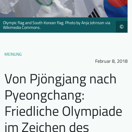
Downloads
Wer wir sind
FAQ
Newsletter
Olympic flag and South Korean flag. Photo by Anja Johnson via
©
Wikimedia Commons.
Kontakt
EN
DE
MEINUNG
Februar 8, 2018
Von Pjöngjang nach
Pyeongchang:
Friedliche Olympiade
im Zeichen des