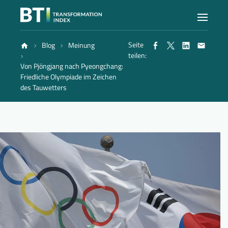
Seite
Blog
Meinung
Index
teilen:
Von Pjöngjang nach Pyeongchang:
Friedliche Olympiade im Zeichen
Atlas
des Tauwetters
Berichte
Methode
Blog