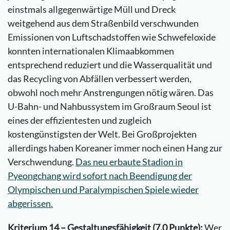
einstmals allgegenwärtige Müll und Dreck
weitgehend aus dem Straßenbild verschwunden
Emissionen von Luftschadstoffen wie Schwefeloxide
konnten internationalen Klimaabkommen
entsprechend reduziert und die Wasserqualität und
das Recycling von Abfällen verbessert werden,
obwohl noch mehr Anstrengungen nötig wären. Das
U-Bahn- und Nahbussystem im Großraum Seoul ist
eines der effizientesten und zugleich
kostengünstigsten der Welt. Bei Großprojekten
allerdings haben Koreaner immer noch einen Hang zur
Verschwendung.
Das neu erbaute Stadion in
Pyeongchang wird sofort nach Beendigung der
Olympischen und Paralympischen Spiele wieder
abgerissen.
Kriterium 14 – Gestaltungsfähigkeit (7,0 Punkte):
Wer