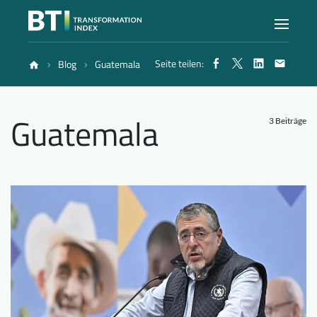
Seite teilen:
Blog
Guatemala
Index
Guatemala
Atlas
3 Beiträge
Berichte
Methode
Blog