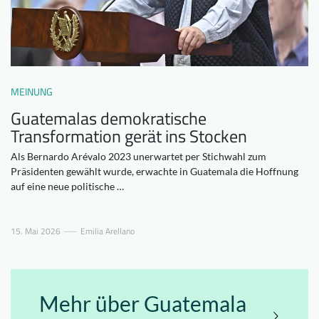
Downloads
Wer wir sind
FAQ
Newsletter
Kontakt
MEINUNG
Guatemalas demokratische
EN
DE
Transformation gerät ins Stocken
Als Bernardo Arévalo 2023 unerwartet per Stichwahl zum
Präsidenten gewählt wurde, erwachte in Guatemala die Hoffnung
auf eine neue politische …
15. Mai 2026
Emilia Arellano
Mehr über Guatemala