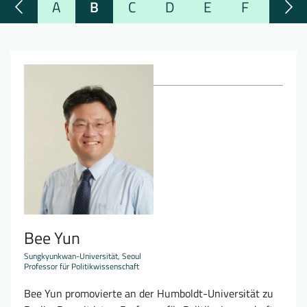
A
B
C
D
E
F
G
Downloads
Wer wir sind
FAQ
Newsletter
Kontakt
EN
DE
Bee Yun
Sungkyunkwan-Universität, Seoul
Professor für Politikwissenschaft
Bee Yun promovierte an der Humboldt-Universität zu