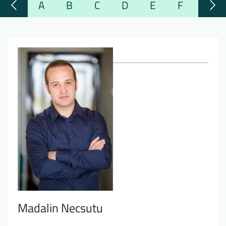
A
B
C
D
E
F
G
Downloads
Wer wir sind
FAQ
Newsletter
Kontakt
EN
DE
Madalin Necsutu