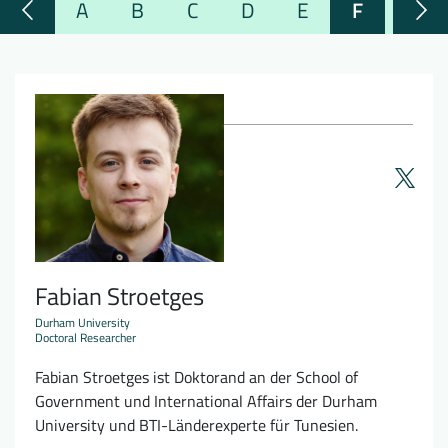
A
B
C
D
E
F
G
Downloads
Wer wir sind
FAQ
Newsletter
Kontakt
EN
DE
Fabian Stroetges
Durham University
Doctoral Researcher
Fabian Stroetges ist Doktorand an der School of
Government und International Affairs der Durham
University und BTI-Länderexperte für Tunesien.