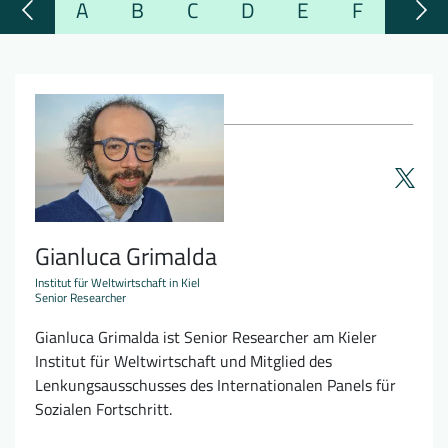
A
B
C
D
E
F
G
Downloads
Wer wir sind
FAQ
Newsletter
Kontakt
EN
DE
Gianluca Grimalda
Institut für Weltwirtschaft in Kiel
Senior Researcher
Gianluca Grimalda ist Senior Researcher am Kieler
Institut für Weltwirtschaft und Mitglied des
Lenkungsausschusses des Internationalen Panels für
Sozialen Fortschritt.